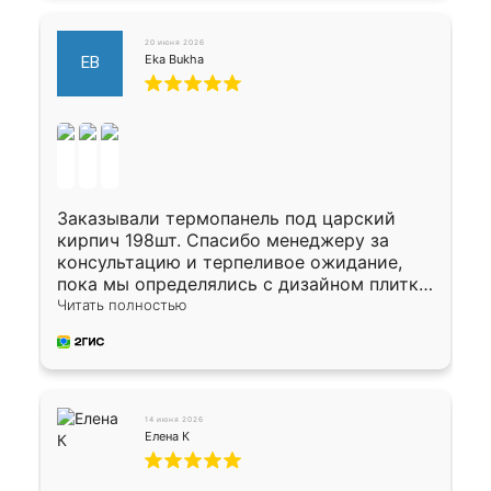
20 июня 2026
Eka Bukha
EB
Заказывали термопанель под царский
кирпич 198шт. Спасибо менеджеру за
консультацию и терпеливое ожидание,
пока мы определялись с дизайном плитки.
Исполнен заказ в срок, спасибо
Читать полностью
производству. Цена самая доступная,
предоплата наличкой 50%. Накануне с
водителем договорились о доставке в
Хомутово. Сегодня заказ привезли.
Окончательный расчет при получении.
14 июня 2026
Огромная благодарность водителю, помог
Елена К
выгрузить. Получили коробку плитки на
всякий случай, вдруг где-то сломается.