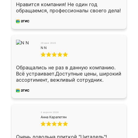
Осталось дело за малым-монтировать)))
Нравится компания! Не один год
Подарили два больших вазона трапеция
обращаемся, профессионалы своего дела!
из архитектурного бетона-красота.
28 мая 2026
N N
Обращались не раз в данную компанию.
Всё устраивает.Доступные цены, широкий
ассортимент, вежливый сотрудник.
3 апреля 2026
Анна Карапетян
Очень довольна плиткой "Цитадель"!