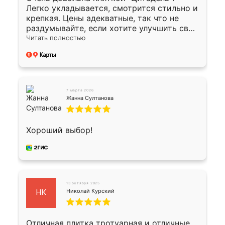
Легко укладывается, смотрится стильно и
крепкая. Цены адекватные, так что не
раздумывайте, если хотите улучшить свой
двор!
Читать полностью
7 марта 2026
Жанна Султанова
Хороший выбор!
13 октября 2025
Николай Курский
НК
Отличная плитка тротуарная и отличные