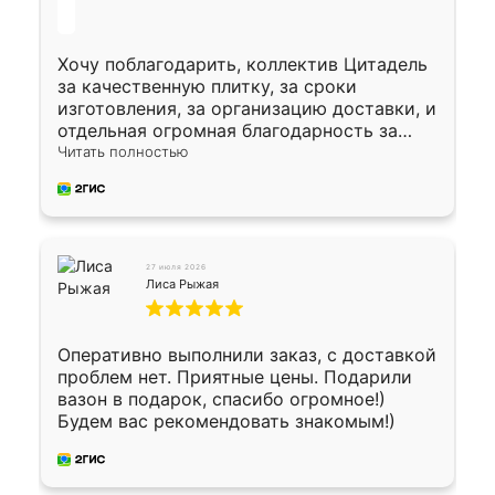
Хочу поблагодарить, коллектив Цитадель
за качественную плитку, за сроки
изготовления, за организацию доставки, и
отдельная огромная благодарность за
укладку плитки Оганесу, за два дня 70 кв,
Читать полностью
четко, профессионально, молодцы ребята.
27 июля 2026
Лиса Рыжая
Оперативно выполнили заказ, с доставкой
проблем нет. Приятные цены. Подарили
вазон в подарок, спасибо огромное!)
Будем вас рекомендовать знакомым!)