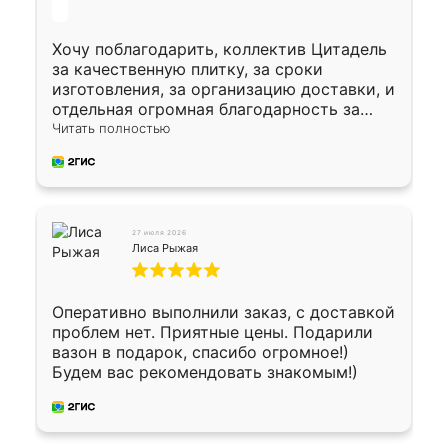
Хочу поблагодарить, коллектив Цитадель
за качественную плитку, за сроки
изготовления, за организацию доставки, и
отдельная огромная благодарность за
укладку плитки Оганесу, за два дня 70 кв,
Читать полностью
четко, профессионально, молодцы ребята.
27 июля 2026
Лиса Рыжая
Оперативно выполнили заказ, с доставкой
проблем нет. Приятные цены. Подарили
вазон в подарок, спасибо огромное!)
Будем вас рекомендовать знакомым!)