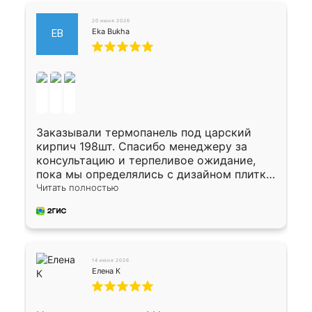
20 июня 2026
Eka Bukha
EB
Заказывали термопанель под царский
кирпич 198шт. Спасибо менеджеру за
консультацию и терпеливое ожидание,
пока мы определялись с дизайном плитки.
Исполнен заказ в срок, спасибо
Читать полностью
производству. Цена самая доступная,
предоплата наличкой 50%. Накануне с
водителем договорились о доставке в
Хомутово. Сегодня заказ привезли.
Окончательный расчет при получении.
14 июня 2026
Огромная благодарность водителю, помог
Елена К
выгрузить. Получили коробку плитки на
всякий случай, вдруг где-то сломается.