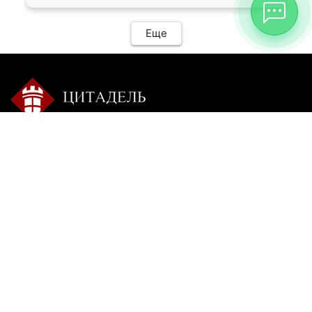
Еще
Контакты:
Режим работы:
+7 9025 770-504
пн-сб с 9-00 до 20-00 без
перерыва
citadel-irk@mail.ru
вс: пишите
г. Иркутск, ул. Ракитная,
22, 1 этаж