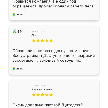
Осталось дело за малым-монтировать)))
Нравится компания! Не один год
Подарили два больших вазона трапеция
обращаемся, профессионалы своего дела!
из архитектурного бетона-красота.
28 мая 2026
N N
Обращались не раз в данную компанию.
Всё устраивает.Доступные цены, широкий
ассортимент, вежливый сотрудник.
3 апреля 2026
Анна Карапетян
Очень довольна плиткой "Цитадель"!