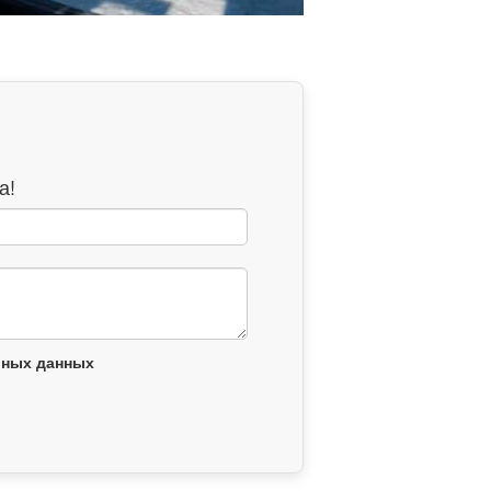
а!
ьных данных