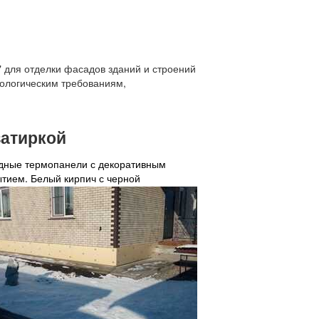
 для отделки фасадов зданий и строений
нологическим требованиям,
затиркой
дные термопанели с декоративным
тием. Белый кирпич с черной
овкой, коричневые швы. Углы с черно-
чневым кирпичом