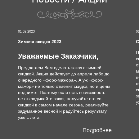
01.02.2023
0
Зимняя скидка 2023
С
П
Уважаемые Заказчики,
с
о
Предлагаем Вам сделать заказ с зимней
м
скидкой. Акция действует до апреля либо до
п
очередного «форс-мажора». А уж «форс-
н
мажор» не только отменит скидки, но и цены
с
поднимет. Поэтому если есть возможность –
з
не откладывайте заказ, получайте его со
у
скидкой в самом начале сезона, реализуйте
задуманное весной и радуйтесь результату
уже с лета!
Подробнее