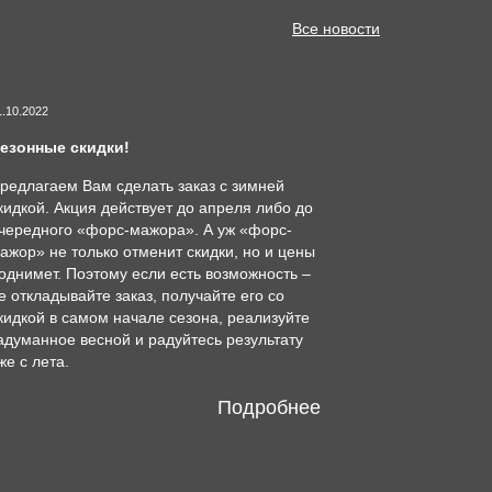
Все новости
1.10.2022
езонные скидки!
редлагаем Вам сделать заказ с зимней
кидкой. Акция действует до апреля либо до
чередного «форс-мажора». А уж «форс-
ажор» не только отменит скидки, но и цены
однимет. Поэтому если есть возможность –
е откладывайте заказ, получайте его со
кидкой в самом начале сезона, реализуйте
адуманное весной и радуйтесь результату
же с лета.
Подробнее