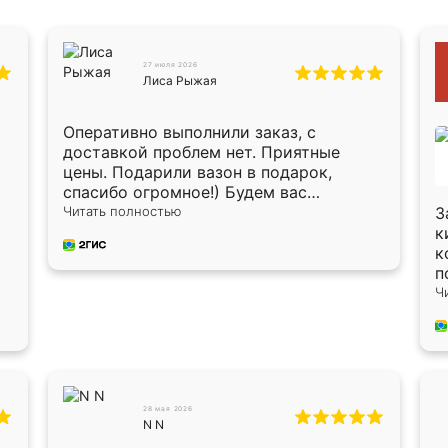
27 июля 2026
Лиса Рыжая
Оперативно выполнили заказ, с
доставкой проблем нет. Приятные
цены. Подарили вазон в подарок,
спасибо огромное!) Будем вас
рекомендовать знакомым!)
Читать полностью
З
к
к
п
п
Ч
п
п
в
Х
О
О
28 мая 2026
N N
п