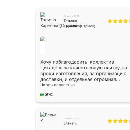
29 июля 2026
Татьяна
Харченко(Стриюк)
Хочу поблагодарить, коллектив
Цитадель за качественную плитку, за
сроки изготовления, за организацию
доставки, и отдельная огромная
благодарность за укладку плитки
Читать полностью
Оганесу, за два дня 70 кв, четко,
профессионально, молодцы ребята.
14 июня 2026
Елена К