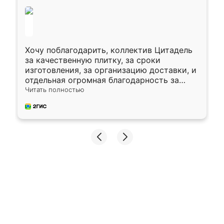
Хочу поблагодарить, коллектив Цитадель
за качественную плитку, за сроки
изготовления, за организацию доставки, и
отдельная огромная благодарность за
укладку плитки Оганесу, за два дня 70 кв,
Читать полностью
четко, профессионально, молодцы ребята.