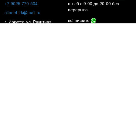
+7 9025 770-504
пн-сб с 9-00 до 20-00 без
перерыва
citadel-irk@mail.ru
вс: пишите
г. Иркутск, ул. Ракитная,
22, 1 этаж
Insta**m
КАТАЛОГ
НАШИ ОБЪЕКТЫ
УСЛУГИ
ЦЕНЫ
ПОЧЕМУ МЫ?
О КОМПАНИИ