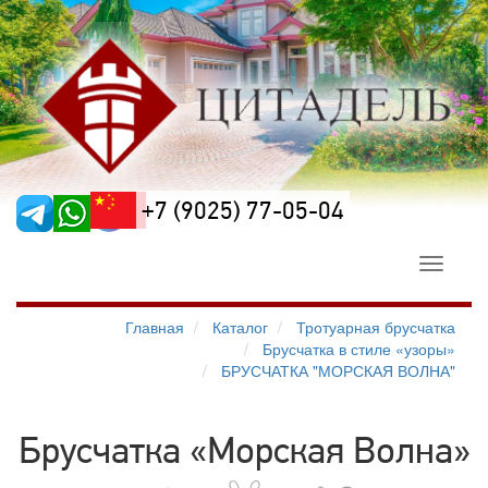
+7 (9025) 77-05-04
Toggle
navigati
Главная
Каталог
Тротуарная брусчатка
Брусчатка в стиле «узоры»
БРУСЧАТКА "МОРСКАЯ ВОЛНА"
Брусчатка «Морская Волна»