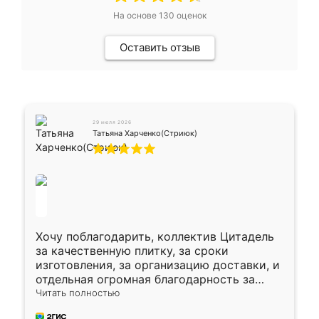
На основе
130
оценок
Оставить отзыв
29 июля 2026
Татьяна Харченко(Стриюк)
Хочу поблагодарить, коллектив Цитадель
за качественную плитку, за сроки
изготовления, за организацию доставки, и
отдельная огромная благодарность за
укладку плитки Оганесу, за два дня 70 кв,
Читать полностью
четко, профессионально, молодцы ребята.