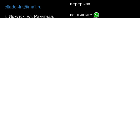
перерыва
citadel-irk@mail.ru
вс: пишите
г. Иркутск, ул. Ракитная,
22, 1 этаж
Insta**m
КАТАЛОГ
НАШИ ОБЪЕКТЫ
УСЛУГИ
ЦЕНЫ
ПОЧЕМУ МЫ?
О КОМПАНИИ