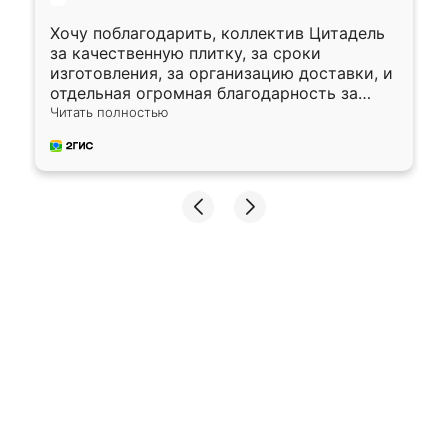
Хочу поблагодарить, коллектив Цитадель
за качественную плитку, за сроки
изготовления, за организацию доставки, и
отдельная огромная благодарность за
укладку плитки Оганесу, за два дня 70 кв,
Читать полностью
четко, профессионально, молодцы ребята.