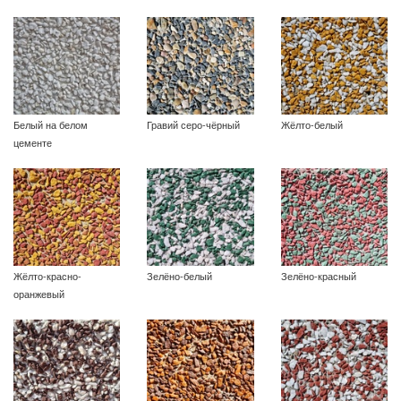
Белый на белом
Гравий серо-чёрный
Жёлто-белый
цементе
Жёлто-красно-
Зелёно-белый
Зелёно-красный
оранжевый