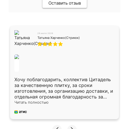
Оставить отзыв
29 июля 2026
Татьяна Харченко(Стриюк)
Хочу поблагодарить, коллектив Цитадель
за качественную плитку, за сроки
изготовления, за организацию доставки, и
отдельная огромная благодарность за
укладку плитки Оганесу, за два дня 70 кв,
Читать полностью
четко, профессионально, молодцы ребята.