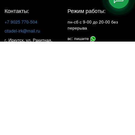
Контакты:
Режим работы:
+7 9025 770-504
пн-сб с 9-00 до 20-00 без
перерыва
citadel-irk@mail.ru
вс: пишите
г. Иркутск, ул. Ракитная,
22, 1 этаж
Insta**m
КАТАЛОГ
НАШИ ОБЪЕКТЫ
УСЛУГИ
ЦЕНЫ