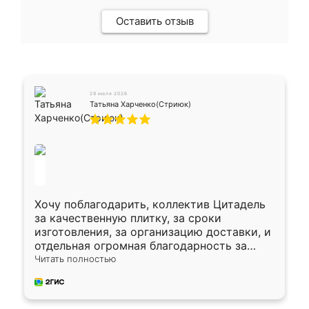
Оставить отзыв
29 июля 2026
Татьяна Харченко(Стриюк)
Хочу поблагодарить, коллектив Цитадель
за качественную плитку, за сроки
изготовления, за организацию доставки, и
отдельная огромная благодарность за
укладку плитки Оганесу, за два дня 70 кв,
Читать полностью
четко, профессионально, молодцы ребята.