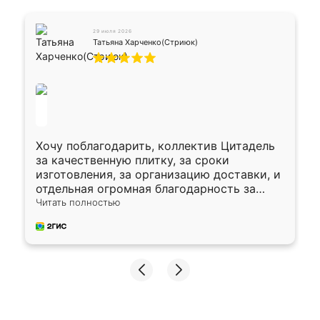
29 июля 2026
Татьяна Харченко(Стриюк)
Хочу поблагодарить, коллектив Цитадель
за качественную плитку, за сроки
изготовления, за организацию доставки, и
отдельная огромная благодарность за
укладку плитки Оганесу, за два дня 70 кв,
Читать полностью
четко, профессионально, молодцы ребята.