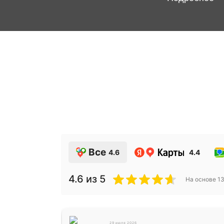
Все
4.6
4.4
4.6
из 5
На основе
1
29 июля 2026