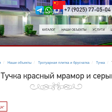
+7 (9025) 77-05-04
For our Chinese customers
КАТАЛОГ
НАШИ ОБЪЕКТЫ
УСЛУГИ
я
Наши объекты
Тротуарная плитка и брусчатка
Тучка
 Тучка красный мрамор и сер
КА"