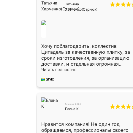
Татьяна
Харченко(Стриюк)
Хочу поблагодарить, коллектив
Цитадель за качественную плитку, за
сроки изготовления, за организацию
доставки, и отдельная огромная
благодарность за укладку плитки
Читать полностью
Оганесу, за два дня 70 кв, четко,
профессионально, молодцы ребята.
14 июня 2026
Елена К
Нравится компания! Не один год
обращаемся, профессионалы своего