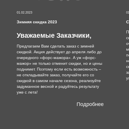
01.02.2023
0
Зимняя скидка 2023
С
П
Уважаемые Заказчики,
с
о
Предлагаем Вам сделать заказ с зимней
м
скидкой. Акция действует до апреля либо до
п
очередного «форс-мажора». А уж «форс-
н
мажор» не только отменит скидки, но и цены
с
поднимет. Поэтому если есть возможность –
з
не откладывайте заказ, получайте его со
у
скидкой в самом начале сезона, реализуйте
задуманное весной и радуйтесь результату
уже с лета!
Подробнее