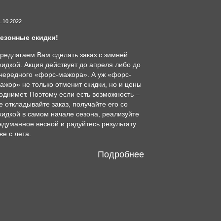
1.10.2022
езонные скидки!
редлагаем Вам сделать заказ с зимней
кидкой. Акция действует до апреля либо до
чередного «форс-мажора». А уж «форс-
ажор» не только отменит скидки, но и цены
однимет. Поэтому если есть возможность –
е откладывайте заказ, получайте его со
кидкой в самом начале сезона, реализуйте
адуманное весной и радуйтесь результату
же с лета.
Подробнее