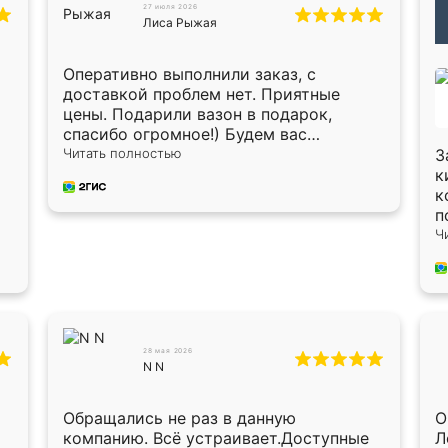
27 июля 2026
Лиса Рыжая
Оперативно выполнили заказ, с
доставкой проблем нет. Приятные
цены. Подарили вазон в подарок,
спасибо огромное!) Будем вас
рекомендовать знакомым!)
Читать полностью
З
к
к
п
п
Ч
п
п
в
Х
О
О
28 мая 2026
N N
п
п
с
Обращались не раз в данную
О
мон
компанию. Всё устраивает.Доступные
Л