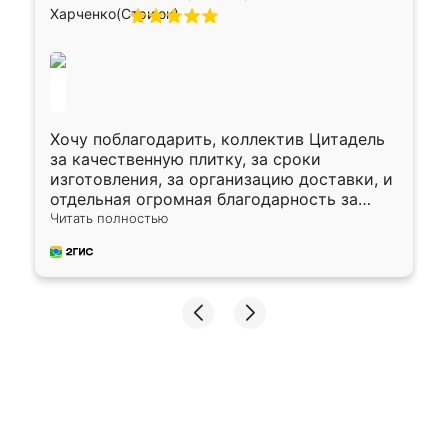
Хочу поблагодарить, коллектив Цитадель
за качественную плитку, за сроки
изготовления, за организацию доставки, и
отдельная огромная благодарность за
укладку плитки Оганесу, за два дня 70 кв,
Читать полностью
четко, профессионально, молодцы ребята.