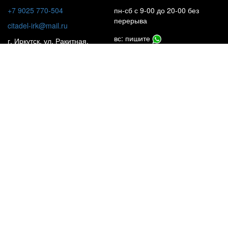
+7 9025 770-504
пн-сб с 9-00 до 20-00 без
перерыва
citadel-irk@mail.ru
вс: пишите
г. Иркутск, ул. Ракитная,
22, 1 этаж
Insta**m
КАТАЛОГ
НАШИ ОБЪЕКТЫ
УСЛУГИ
ЦЕНЫ
ПОЧЕМУ МЫ?
О КОМПАНИИ