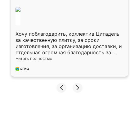
Хочу поблагодарить, коллектив Цитадель
за качественную плитку, за сроки
изготовления, за организацию доставки, и
отдельная огромная благодарность за
укладку плитки Оганесу, за два дня 70 кв,
Читать полностью
четко, профессионально, молодцы ребята.