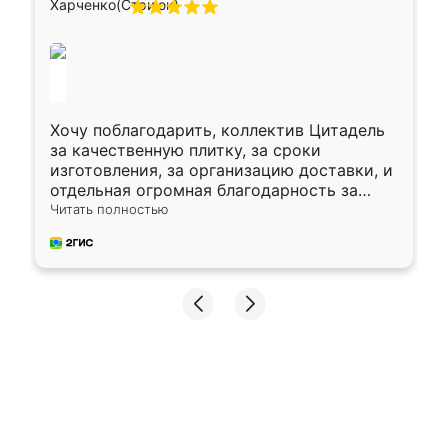
Хочу поблагодарить, коллектив Цитадель
за качественную плитку, за сроки
изготовления, за организацию доставки, и
отдельная огромная благодарность за
укладку плитки Оганесу, за два дня 70 кв,
Читать полностью
четко, профессионально, молодцы ребята.