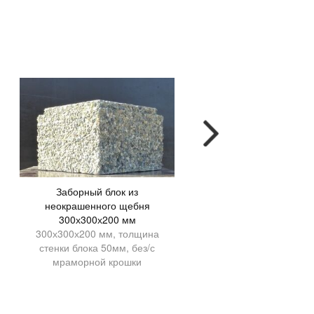
Заборный блок из
Крышка 360х460
неокрашенного щебня
360*460*150 мм
300х300х200 мм
300х300х200 мм, толщина
стенки блока 50мм, без/с
мраморной крошки