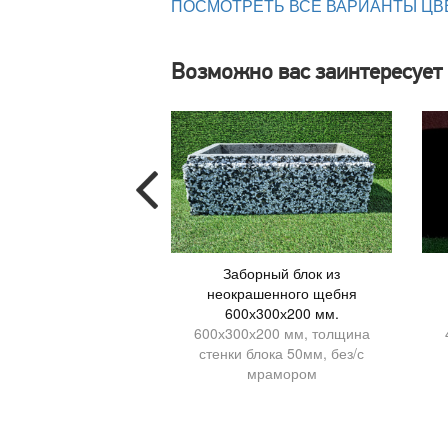
ПОСМОТРЕТЬ ВСЕ ВАРИАНТЫ ЦВ
Возможно вас заинтересует
орный блок из
Заборный блок из
ашенного щебня
неокрашенного щебня
х300х200 мм
600х300х200 мм.
х200 мм, толщина
600х300х200 мм, толщина
блока 50мм, без/с
стенки блока 50мм, без/с
орной крошкой
мрамором