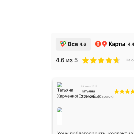
Все
4.6
4.
4.6
из 5
На 
29 июля 2026
Татьяна
Харченко(Стриюк)
во то вам в
шение цены-
м уровне. Все в
Хочу поблагодарить, коллектив