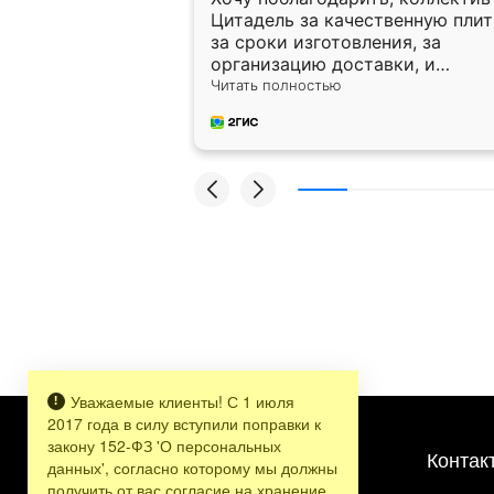
Цитадель за качественную плит
за сроки изготовления, за
организацию доставки, и
отдельная огромная
Читать полностью
благодарность за укладку плит
Оганесу, за два дня 70 кв, четко
профессионально, молодцы
ребята.
Уважаемые клиенты! С 1 июля
2017 года в силу вступили поправки к
закону 152-ФЗ 'О персональных
Контак
данных', согласно которому мы должны
получить от вас согласие на хранение