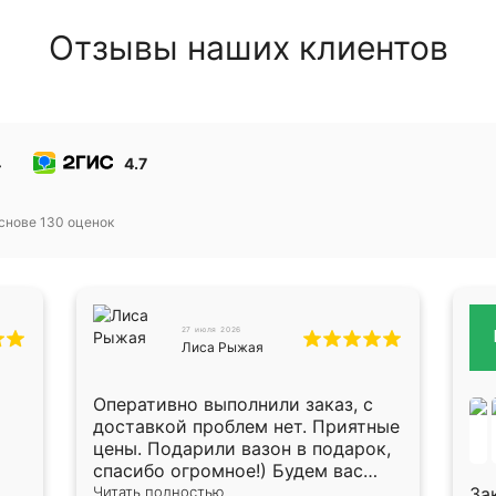
Отзывы наших клиентов
4
4.7
основе
130
оценок
27 июля 2026
Лиса Рыжая
Оперативно выполнили заказ, с
доставкой проблем нет. Приятные
цены. Подарили вазон в подарок,
спасибо огромное!) Будем вас
рекомендовать знакомым!)
Читать полностью
За